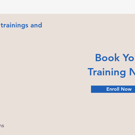
 trainings and
Book Yo
Training
Enroll Now
ns