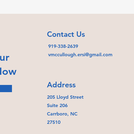
Contact Us
919-338-2639
ur
vmccullough.ersi@gmail.com
 Now
Address
205 Lloyd Street
Suite 206
Carrboro, NC
27510